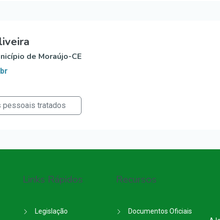
iveira
nicípio de Moraújo-CE
br
s pessoais tratados
Links Rápidos
Recursos
Legislação
Documentos Oficiais